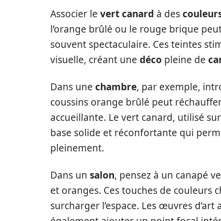
Associer le
vert canard
à des
couleur
l’orange brûlé ou le rouge brique peut
souvent spectaculaire. Ces teintes st
visuelle, créant une
déco
pleine de
ca
Dans une
chambre
, par exemple, int
coussins orange brûlé peut réchauffer
accueillante. Le vert canard, utilisé s
base solide et réconfortante qui perm
pleinement.
Dans un
salon
, pensez à un canapé v
et oranges. Ces touches de couleurs 
surcharger l’espace. Les œuvres d’ar
également ajouter un point focal inté